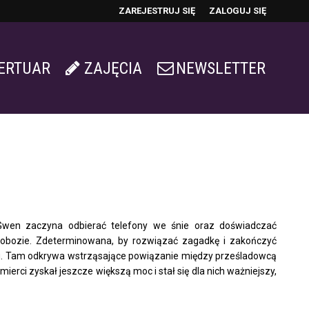
ZAREJESTRUJ SIĘ
ZALOGUJ SIĘ
0
0,00
ERTUAR
ZAJĘCIA
NEWSLETTER
PLN
14
a Gwen zaczyna odbierać telefony we śnie oraz doświadczać
 obozie. Zdeterminowana, by rozwiązać zagadkę i zakończyć
bozu. Tam odkrywa wstrząsające powiązanie między prześladowcą
ierci zyskał jeszcze większą moc i stał się dla nich ważniejszy,