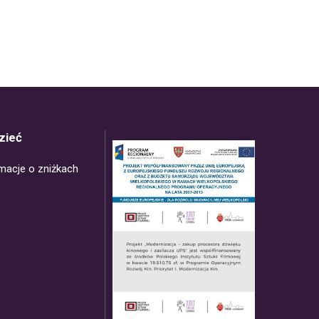
zieć
rmacje o zniżkach