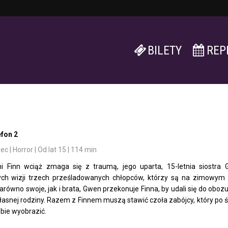
BILETY
REP
efon 2
 | Horror | Od lat 15 | 114 min
ni Finn wciąż zmaga się z traumą, jego uparta, 15-letnia siostr
ych wizji trzech prześladowanych chłopców, którzy są na zimowym
zarówno swoje, jak i brata, Gwen przekonuje Finna, by udali się do o
własnej rodziny. Razem z Finnem muszą stawić czoła zabójcy, który po śm
obie wyobrazić.