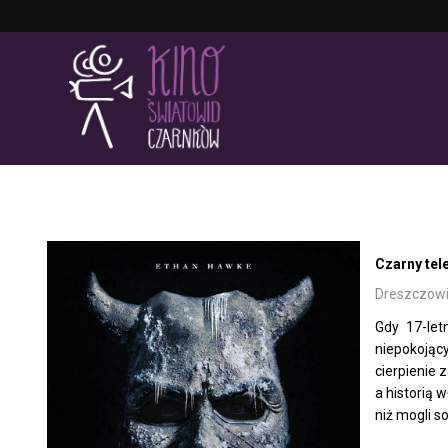
'
Czarny tel
Dreszczowiec
Gdy 17-let
niepokojąc
cierpienie 
a historią 
niż mogli s