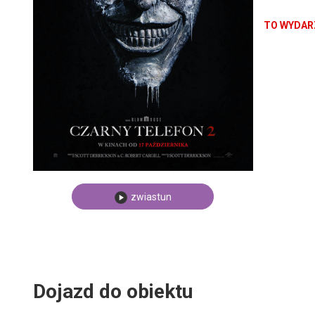
TO WYDARZ
zwiastun
Dojazd do obiektu