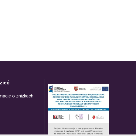
zieć
rmacje o zniżkach