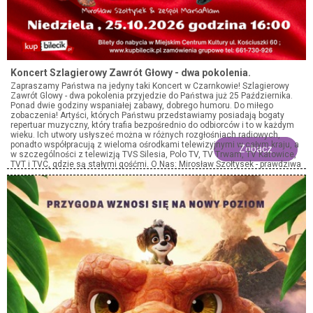
Koncert Szlagierowy Zawrót Głowy - dwa pokolenia.
Zapraszamy Państwa na jedyny taki Koncert w Czarnkowie! Szlagierowy
Zawrót Glowy - dwa pokolenia przyjedzie do Państwa już 25 Października.
Ponad dwie godziny wspaniałej zabawy, dobrego humoru. Do miłego
zobaczenia! Artyści, których Państwu przedstawiamy posiadają bogaty
repertuar muzyczny, który trafia bezpośrednio do odbiorców i to w każdym
wieku. Ich utwory usłyszeć można w różnych rozgłośniach radiowych,
ponadto współpracują z wieloma ośrodkami telewizyjnymi w całym kraju, a
Zobacz
w szczególności z telewizją TVS Silesia, Polo TV, TV Trwam, TV Katowice,
TVT i TVC, gdzie są stałymi gośćmi. O Nas: Mirosław Szołtysek - prawdziwa
legenda śląskich szlagierów. Urodzony w Wielkich Hajdukach, czyli
Chorzowie Batorym, Ślązak z krwi i kości, pochodzący z tradycyjnej śląskiej
Rodziny, Laureat nagród Hanysy, Śląska Perła Telewizji TVS, a także
osobowość Roku Miasta Chorzów. Uczestnik Letniej Trasy Dwójki TVP, gdzie
zaprezentował się milionom widzów przed telewizorami jako prawdziwa
"Śląska Perła". Wokalista i tekściarz. Na scenie występuje z żoną Bożeną.
MarsaAlam - Profesjonalny duet dwóch młodych i energicznych muzyków,
wyróżniających się klasą oraz oryginalnością. W roku 2025 wydali swoją
trzecią autorską płytę. Na rynku muzycznym od 7 lat. Ostatnia nowość
zespołu, piosenka "Mój magiczny świat" przyniosła ich spory sukces. Utwór
w szybkim tempie podbija stacje radiowe i telewizyjne. Wszystkie utwory
melodyjne i szybko wpadające w ucho. Mają na swoim koncie wiele
koncertów. Teledyski Mirosława Szołtyska jak i zespołu MarsaAlam
dostępne na YouTube, profil Szlagiery.TV.