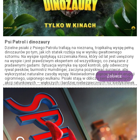
Psi Patrol i dinozaury
Dzielne psiaki z Psiego Patrolu trafiają na nieznaną, tropikalną wyspę pełną
dinozaurów po tym, jak ich statek rozbija się w wyniku gwałtownego
sztormu. Na wyspie spotykają szczeniaka Rexa, który od lat jest uwięziony
na wyspie i jest prawdziwym ekspertem od wszystkiego, co związane z
pradawnymi gadami. Sytuacja wymyka się spod kontroli, gdy odwieczny
rywal piesków, burmistrz Humdinger, zaczyna pozyskiwać surowce, aby
wykorzystać naturalne zasoby wyspy. Nieświadomie doprowadza do erupcji
Zobacz
ogromnego, uśpionego wulkanu. Psiaki stają w obliczu serii ryzykownych
akcji ratunkowych — większych i bardziej niebezpiecznych niż kiedykolwiek
wcześniej. Muszą powstrzymać Humdingera, zanim wszystko na wyspie
bezpowrotnie wyginie.