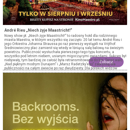
André Rieu „Niech żyje Maastricht!”
Nowy show pt. „Niech żyje Maastricht!” to radosny hołd dla rodzinnego
miasta Maestra, w którym wszystko się zaczęło. 20 lat temu André Rieu i
jego Orkiestra Johanna Straussa po raz pierwszy wystąpili na Vrijthof.
Średniowieczny plac zamienił się wtedy w lśniącą salę balową na świeżym
powietrzu. Publiczność wysłuchała pierwszego tego typu koncertu, a
wszystko pod letnim niebem, usianym migoczącymi gwiazdami. Sukces był
niebywały, tym bardziej że całość była retransmitowana do kin. Teraz walc
Zobacz
„Nad pięknym modrym Dunajem” i „Marsz Radetzky’ego” zabrzmią dla
publiczności na całym świecie po raz dwudziesty. Dla polskich widzów
retransmisję poprowadzi jak zwykle Maja Jasińska, która nie tylko jest
flecistką w Orkiestrze Johanna Straussa, ale i niezrównaną ambasadorką
całego przedsięwzięcia. Dzięki niej zajrzymy za kulisy i wysłuchamy
wywiadu z André Rieu, przeprowadzonego przez nią wyłącznie dla polskich
widzów kinowych.