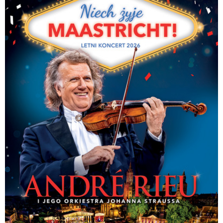
Nicola Palladini - włoski wokalista i aktor musicalowy, absolwent akademii
musicalowej w Rzymie. Występował m.in. w musicalach "Grease", "Rocky
Horror Show", "Alicja w Krainie Czarów" oraz "Maria z Nazaretu". Na polskich
scenach można było go zobaczyć m.in. w Teatrze Muzycznym w Łodzi
("Jesus Christ Superstar") oraz Teatrze Muzycznym w Poznaniu ("Kiss Me,
Kate").