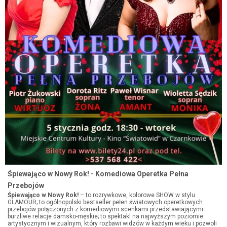
Śpiewająco w Nowy Rok! - Komediowa Operetka Pełna
Przebojów
Śpiewająco w Nowy Rok!
– to rozrywkowe, kolorowe SHOW w stylu
GLAMOUR; to ogólnopolski bestseller pełen światowych operetkowych
przebojów połączonych z komediowymi scenkami przedstawiającymi
burzliwe relacje damsko-męskie; to spektakl na najwyższym poziomie
artystycznym i wizualnym, który rozbawi widzów w każdym wieku i pozwoli