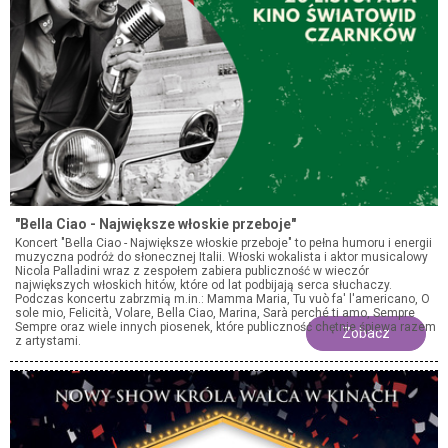
"Bella Ciao - Największe włoskie przeboje"
Koncert "Bella Ciao - Największe włoskie przeboje" to pełna humoru i energii
muzyczna podróż do słonecznej Italii. Włoski wokalista i aktor musicalowy
Nicola Palladini wraz z zespołem zabiera publiczność w wieczór
największych włoskich hitów, które od lat podbijają serca słuchaczy.
Podczas koncertu zabrzmią m.in.: Mamma Maria, Tu vuò fa' l'americano, O
sole mio, Felicità, Volare, Bella Ciao, Marina, Sarà perché ti amo, Sempre
Sempre oraz wiele innych piosenek, które publiczność chętnie śpiewa razem
Zobacz
z artystami.
Po ogromnym sukcesie spektaklu "Ciao Ciao Bambina", z którym artysta
występował w całej Polsce ponad 350 razy, Nicola Palladini powraca z
nowym koncertowym projektem inspirowanym włoską muzyką i kulturą. To
wieczór pełen włoskiego temperamentu, znanych melodii i wspólnego
śpiewania - atmosfera prawdziwego włoskiego koncertu.